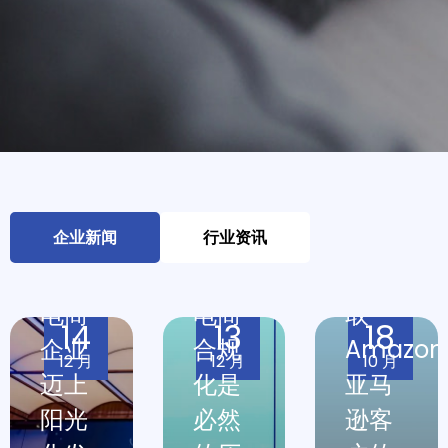
合规
筑
Amazon
基，
九米
亚马
行稳
CEO
逊跨
致
刘强
境电
远，
分
商推
企业新闻
行业资讯
深圳
享：
广|如
跨境
跨境
何获
电商
电商
取
14
13
18
企业
合规
Amazon
如何
12 月
12 月
10 月
迈上
化是
亚马
在亚
阳光
必然
逊客
马逊