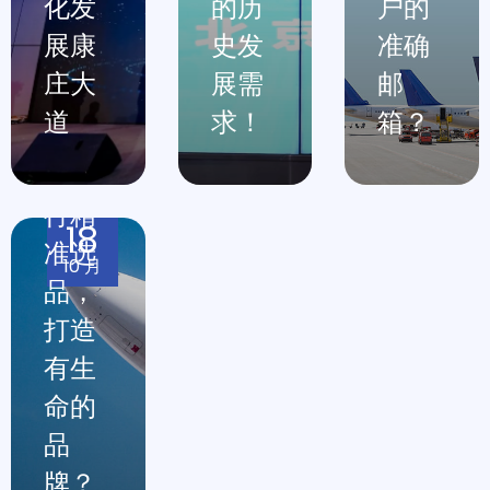
化发
的历
户的
英国
展康
史发
准确
站高
庄大
展需
邮
竞争
道
求！
箱？
品类
中进
行精
18
准选
10 月
品，
打造
有生
命的
品
牌？