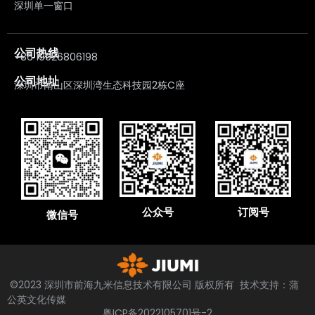
深圳单一窗口
公司热线
+86 19926806198
公司地址
深圳市南山区深圳湾生态科技园2栋C座
公众号
订阅号
微信号
©2023 深圳市前海九米信息技术有限公司 版权所有 技术支持：蒲
公英文化传媒
粤ICP备2022105701号-2