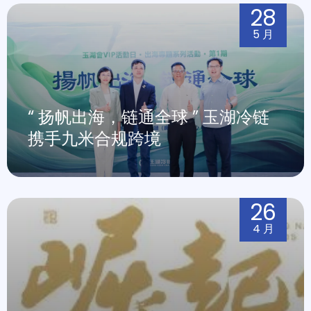
28
5 月
“ 扬帆出海，链通全球 ” 玉湖冷链
携手九米合规跨境
26
4 月